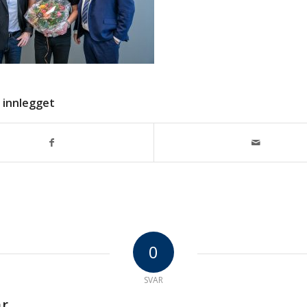
 innlegget
0
SVAR
r.