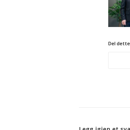
Del dette
Legg igjen et sva